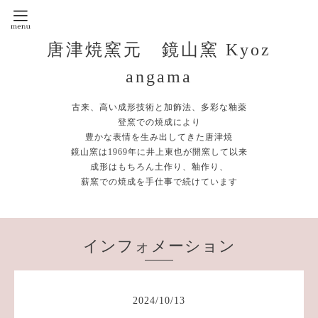
唐津焼窯元 鏡山窯 Kyoz
angama
古来、高い成形技術と加飾法、多彩な釉薬
登窯での焼成により
豊かな表情を生み出してきた唐津焼
鏡山窯は1969年に井上東也が開窯して以来
成形はもちろん土作り、釉作り、
薪窯での焼成を手仕事で続けています
インフォメーション
2024
/
10
/
13