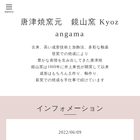
唐津焼窯元 鏡山窯 Kyoz
angama
古来、高い成形技術と加飾法、多彩な釉薬
登窯での焼成により
豊かな表情を生み出してきた唐津焼
鏡山窯は1969年に井上東也が開窯して以来
成形はもちろん土作り、釉作り、
薪窯での焼成を手仕事で続けています
インフォメーション
2022
/
06
/
09