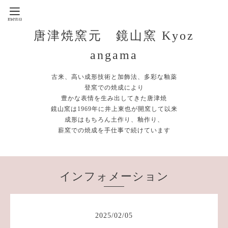
唐津焼窯元 鏡山窯 Kyoz
angama
古来、高い成形技術と加飾法、多彩な釉薬
登窯での焼成により
豊かな表情を生み出してきた唐津焼
鏡山窯は1969年に井上東也が開窯して以来
成形はもちろん土作り、釉作り、
薪窯での焼成を手仕事で続けています
インフォメーション
2025
/
02
/
05