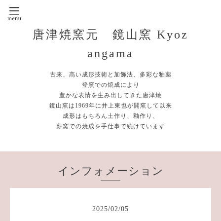
唐津焼窯元 鏡山窯 Kyoz
angama
古来、高い成形技術と加飾法、多彩な釉薬
登窯での焼成により
豊かな表情を生み出してきた唐津焼
鏡山窯は1969年に井上東也が開窯して以来
成形はもちろん土作り、釉作り、
薪窯での焼成を手仕事で続けています
インフォメーション
2025
/
02
/
05