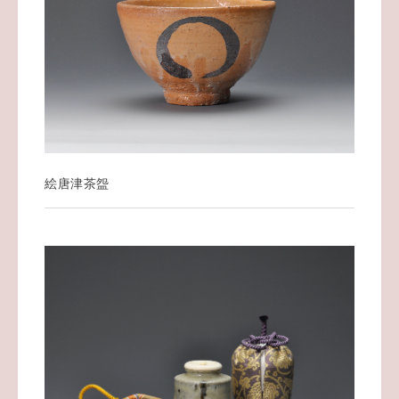
絵唐津茶盌