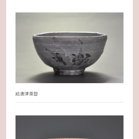
絵唐津茶盌