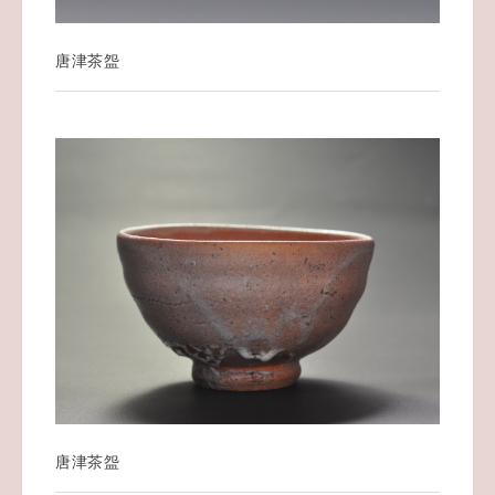
唐津茶盌
唐津茶盌