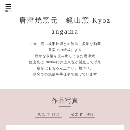
唐津焼窯元 鏡山窯 Kyoz
angama
古来、高い成形技術と加飾法、多彩な釉薬
登窯での焼成により
豊かな表情を生み出してきた唐津焼
鏡山窯は1969年に井上東也が開窯して以来
成形はもちろん土作り、釉作り、
薪窯での焼成を手仕事で続けています
作品写真
東也 作（10）
公之 作（48）