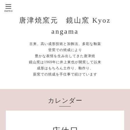
唐津焼窯元 鏡山窯 Kyoz
angama
古来、高い成形技術と加飾法、多彩な釉薬
登窯での焼成により
豊かな表情を生み出してきた唐津焼
鏡山窯は1969年に井上東也が開窯して以来
成形はもちろん土作り、釉作り、
薪窯での焼成を手仕事で続けています
カレンダー