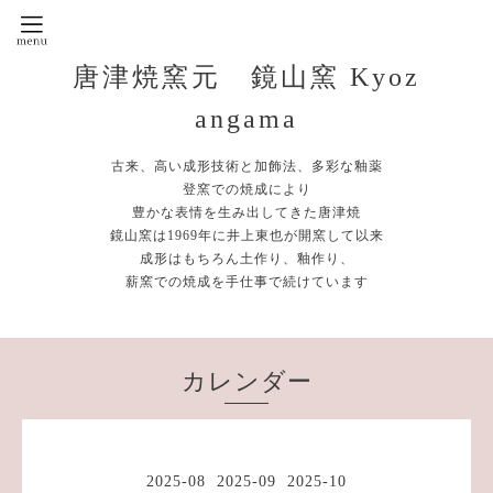
唐津焼窯元 鏡山窯 Kyoz
angama
古来、高い成形技術と加飾法、多彩な釉薬
登窯での焼成により
豊かな表情を生み出してきた唐津焼
鏡山窯は1969年に井上東也が開窯して以来
成形はもちろん土作り、釉作り、
薪窯での焼成を手仕事で続けています
カレンダー
2025-08
2025-09
2025-10